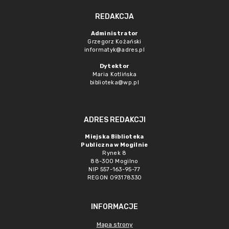
REDAKCJA
Administrator
Grzegorz Kożański
informatyk@adres.pl
Dytektor
Maria Kotlińska
biblioteka@wp.pl
ADRES REDAKCJI
Miejska Biblioteka
Publiczna w Mogilnie
Rynek 8
88-300 Mogilno
NIP 557-163-95-77
REGON 093178330
INFORMACJE
Mapa strony