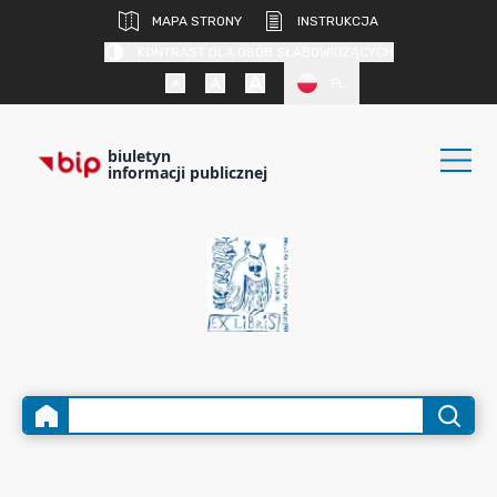
MAPA STRONY
INSTRUKCJA
KONTRAST DLA OSÓB SŁABOWIDZĄCYCH
PL
biuletyn
informacji publicznej